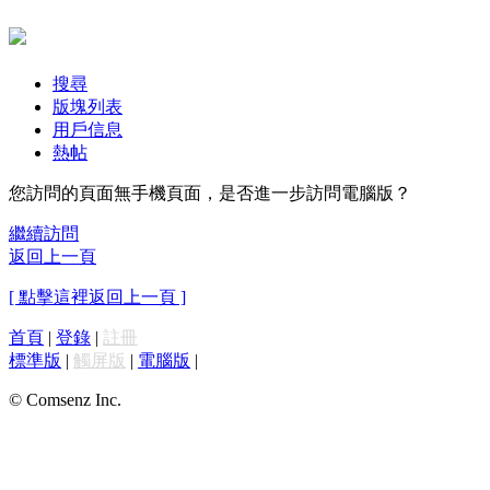
搜尋
版塊列表
用戶信息
熱帖
您訪問的頁面無手機頁面，是否進一步訪問電腦版？
繼續訪問
返回上一頁
[ 點擊這裡返回上一頁 ]
首頁
|
登錄
|
註冊
標準版
|
觸屏版
|
電腦版
|
© Comsenz Inc.