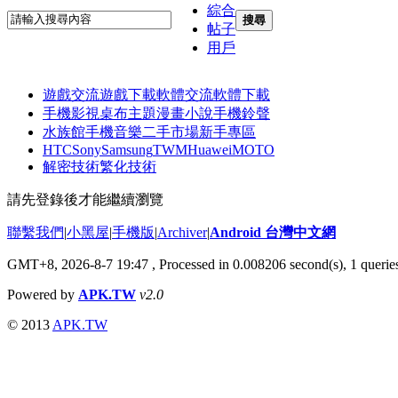
綜合
搜尋
帖子
用戶
遊戲交流
遊戲下載
軟體交流
軟體下載
手機影視
桌布主題
漫畫小說
手機鈴聲
水族館
手機音樂
二手市場
新手專區
HTC
Sony
Samsung
TWM
Huawei
MOTO
解密技術
繁化技術
請先登錄後才能繼續瀏覽
聯繫我們
|
小黑屋
|
手機版
|
Archiver
|
Android 台灣中文網
GMT+8, 2026-8-7 19:47
, Processed in 0.008206 second(s), 1 quer
Powered by
APK.TW
v2.0
© 2013
APK.TW