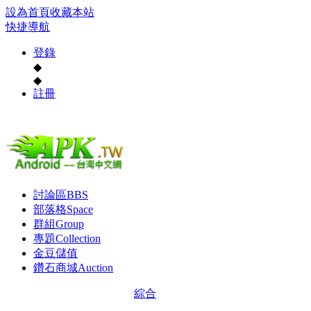
設為首頁
收藏本站
快捷導航
登錄
◆
◆
註冊
討論區
BBS
部落格
Space
群組
Group
專題
Collection
金豆儲值
鑽石商城
Auction
綜合