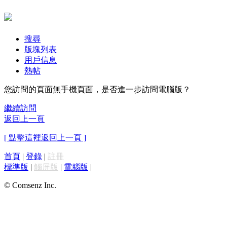
搜尋
版塊列表
用戶信息
熱帖
您訪問的頁面無手機頁面，是否進一步訪問電腦版？
繼續訪問
返回上一頁
[ 點擊這裡返回上一頁 ]
首頁
|
登錄
|
註冊
標準版
|
觸屏版
|
電腦版
|
© Comsenz Inc.