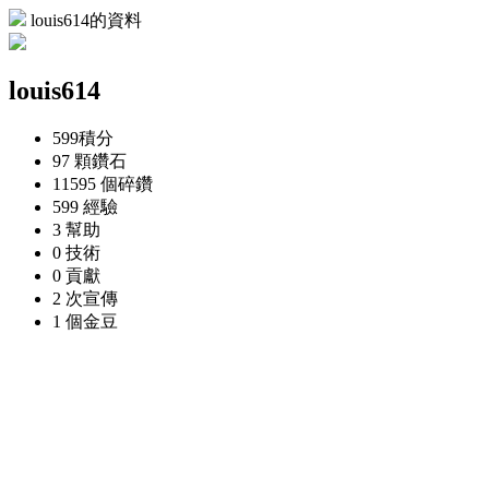
louis614的資料
louis614
599
積分
97 顆
鑽石
11595 個
碎鑽
599
經驗
3
幫助
0
技術
0
貢獻
2 次
宣傳
1 個
金豆