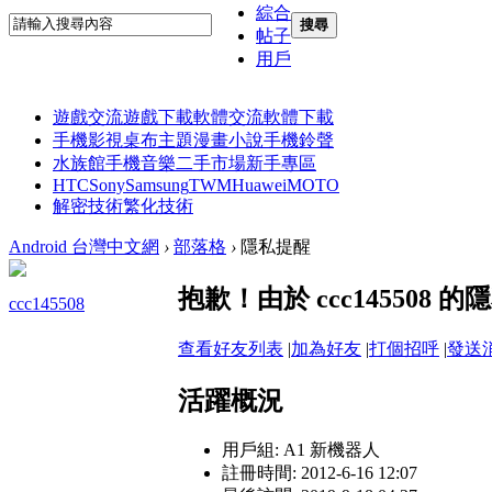
綜合
搜尋
帖子
用戶
遊戲交流
遊戲下載
軟體交流
軟體下載
手機影視
桌布主題
漫畫小說
手機鈴聲
水族館
手機音樂
二手市場
新手專區
HTC
Sony
Samsung
TWM
Huawei
MOTO
解密技術
繁化技術
Android 台灣中文網
›
部落格
›
隱私提醒
抱歉！由於 ccc14550
ccc145508
查看好友列表
|
加為好友
|
打個招呼
|
發送
活躍概況
用戶組:
A1 新機器人
註冊時間: 2012-6-16 12:07