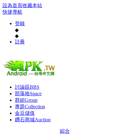
設為首頁
收藏本站
快捷導航
登錄
◆
◆
註冊
討論區
BBS
部落格
Space
群組
Group
專題
Collection
金豆儲值
鑽石商城
Auction
綜合