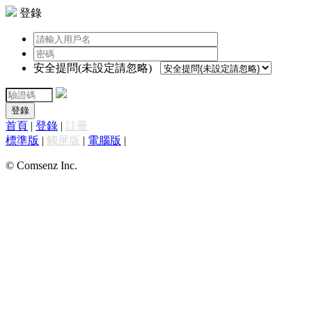
登錄
安全提問(未設定請忽略)
登錄
首頁
|
登錄
|
註冊
標準版
|
觸屏版
|
電腦版
|
© Comsenz Inc.