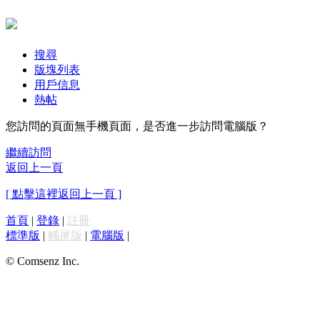
搜尋
版塊列表
用戶信息
熱帖
您訪問的頁面無手機頁面，是否進一步訪問電腦版？
繼續訪問
返回上一頁
[ 點擊這裡返回上一頁 ]
首頁
|
登錄
|
註冊
標準版
|
觸屏版
|
電腦版
|
© Comsenz Inc.