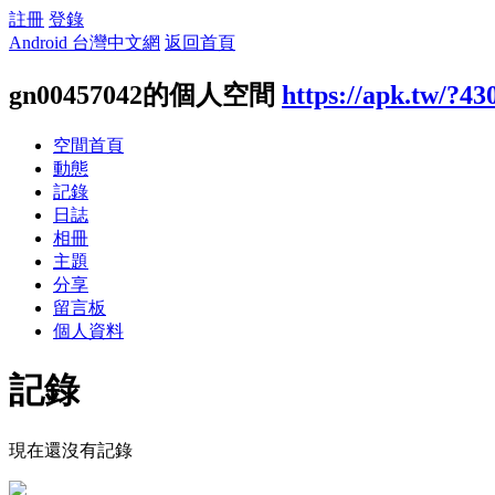
註冊
登錄
Android 台灣中文網
返回首頁
gn00457042的個人空間
https://apk.tw/?43
空間首頁
動態
記錄
日誌
相冊
主題
分享
留言板
個人資料
記錄
現在還沒有記錄