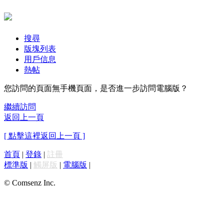
搜尋
版塊列表
用戶信息
熱帖
您訪問的頁面無手機頁面，是否進一步訪問電腦版？
繼續訪問
返回上一頁
[ 點擊這裡返回上一頁 ]
首頁
|
登錄
|
註冊
標準版
|
觸屏版
|
電腦版
|
© Comsenz Inc.