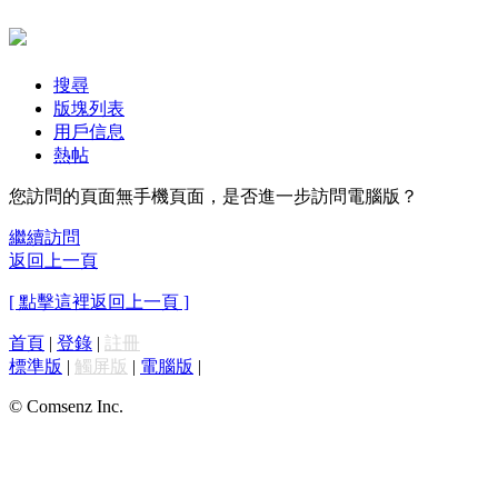
搜尋
版塊列表
用戶信息
熱帖
您訪問的頁面無手機頁面，是否進一步訪問電腦版？
繼續訪問
返回上一頁
[ 點擊這裡返回上一頁 ]
首頁
|
登錄
|
註冊
標準版
|
觸屏版
|
電腦版
|
© Comsenz Inc.