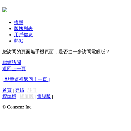
搜尋
版塊列表
用戶信息
熱帖
您訪問的頁面無手機頁面，是否進一步訪問電腦版？
繼續訪問
返回上一頁
[ 點擊這裡返回上一頁 ]
首頁
|
登錄
|
註冊
標準版
|
觸屏版
|
電腦版
|
© Comsenz Inc.