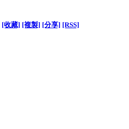
[收藏]
[複製]
[分享]
[RSS]