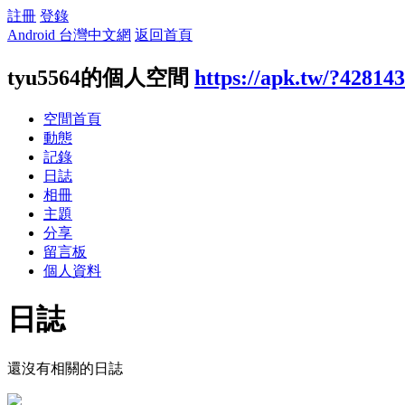
註冊
登錄
Android 台灣中文網
返回首頁
tyu5564的個人空間
https://apk.tw/?428143
空間首頁
動態
記錄
日誌
相冊
主題
分享
留言板
個人資料
日誌
還沒有相關的日誌