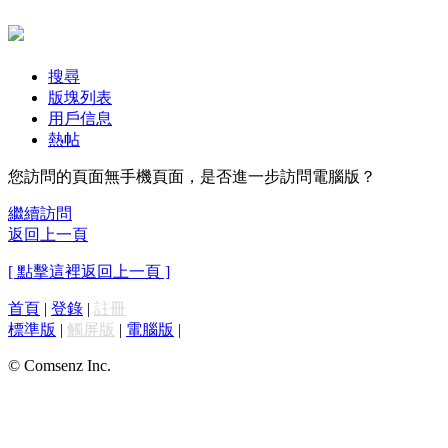
搜尋
版塊列表
用戶信息
熱帖
您訪問的頁面無手機頁面，是否進一步訪問電腦版？
繼續訪問
返回上一頁
[ 點擊這裡返回上一頁 ]
首頁
|
登錄
|
註冊
標準版
|
觸屏版
|
電腦版
|
© Comsenz Inc.