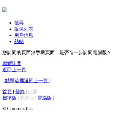
搜尋
版塊列表
用戶信息
熱帖
您訪問的頁面無手機頁面，是否進一步訪問電腦版？
繼續訪問
返回上一頁
[ 點擊這裡返回上一頁 ]
首頁
|
登錄
|
註冊
標準版
|
觸屏版
|
電腦版
|
© Comsenz Inc.