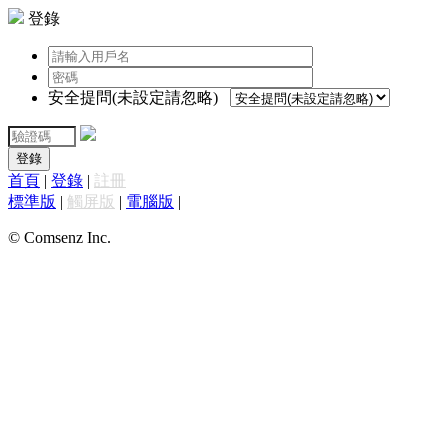
登錄
安全提問(未設定請忽略)
登錄
首頁
|
登錄
|
註冊
標準版
|
觸屏版
|
電腦版
|
© Comsenz Inc.