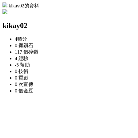
kikay02的資料
kikay02
4
積分
0 顆
鑽石
117 個
碎鑽
4
經驗
-5
幫助
0
技術
0
貢獻
0 次
宣傳
0 個
金豆