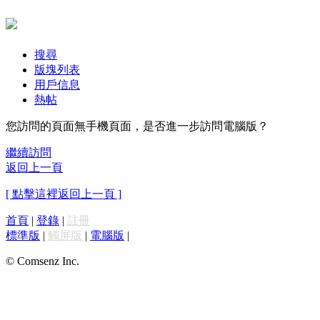
搜尋
版塊列表
用戶信息
熱帖
您訪問的頁面無手機頁面，是否進一步訪問電腦版？
繼續訪問
返回上一頁
[ 點擊這裡返回上一頁 ]
首頁
|
登錄
|
註冊
標準版
|
觸屏版
|
電腦版
|
© Comsenz Inc.