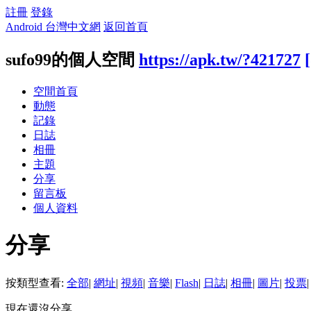
註冊
登錄
Android 台灣中文網
返回首頁
sufo99的個人空間
https://apk.tw/?421727
空間首頁
動態
記錄
日誌
相冊
主題
分享
留言板
個人資料
分享
按類型查看:
全部
|
網址
|
視頻
|
音樂
|
Flash
|
日誌
|
相冊
|
圖片
|
投票
|
現在還沒分享