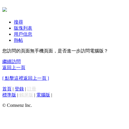
搜尋
版塊列表
用戶信息
熱帖
您訪問的頁面無手機頁面，是否進一步訪問電腦版？
繼續訪問
返回上一頁
[ 點擊這裡返回上一頁 ]
首頁
|
登錄
|
註冊
標準版
|
觸屏版
|
電腦版
|
© Comsenz Inc.