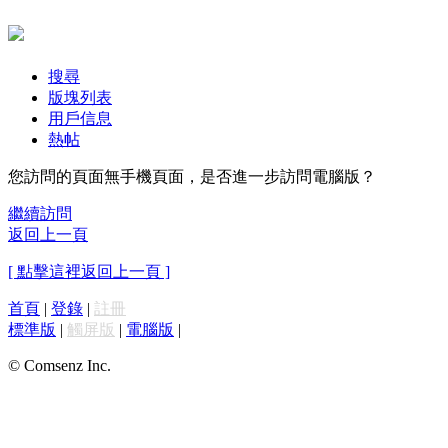
搜尋
版塊列表
用戶信息
熱帖
您訪問的頁面無手機頁面，是否進一步訪問電腦版？
繼續訪問
返回上一頁
[ 點擊這裡返回上一頁 ]
首頁
|
登錄
|
註冊
標準版
|
觸屏版
|
電腦版
|
© Comsenz Inc.