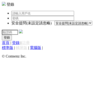
登錄
安全提問(未設定請忽略)
登錄
首頁
|
登錄
|
註冊
標準版
|
觸屏版
|
電腦版
|
© Comsenz Inc.