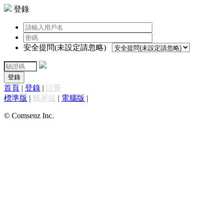
登錄
安全提問(未設定請忽略)
登錄
首頁
|
登錄
|
註冊
標準版
|
觸屏版
|
電腦版
|
© Comsenz Inc.