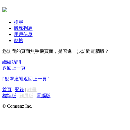
搜尋
版塊列表
用戶信息
熱帖
您訪問的頁面無手機頁面，是否進一步訪問電腦版？
繼續訪問
返回上一頁
[ 點擊這裡返回上一頁 ]
首頁
|
登錄
|
註冊
標準版
|
觸屏版
|
電腦版
|
© Comsenz Inc.