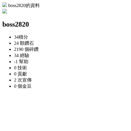
boss2820的資料
boss2820
34
積分
24 顆
鑽石
2190 個
碎鑽
34
經驗
-1
幫助
0
技術
0
貢獻
2 次
宣傳
0 個
金豆