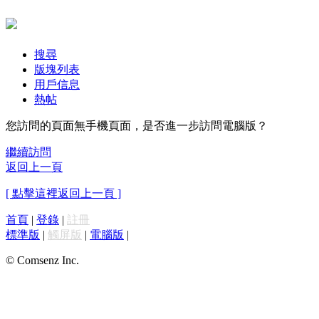
搜尋
版塊列表
用戶信息
熱帖
您訪問的頁面無手機頁面，是否進一步訪問電腦版？
繼續訪問
返回上一頁
[ 點擊這裡返回上一頁 ]
首頁
|
登錄
|
註冊
標準版
|
觸屏版
|
電腦版
|
© Comsenz Inc.