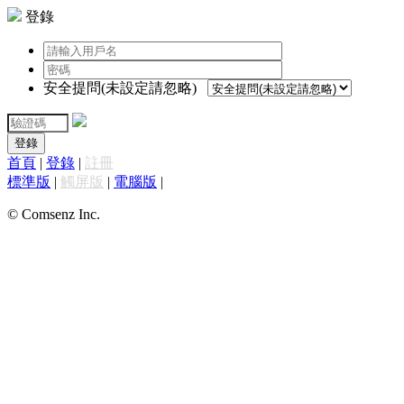
登錄
安全提問(未設定請忽略)
登錄
首頁
|
登錄
|
註冊
標準版
|
觸屏版
|
電腦版
|
© Comsenz Inc.