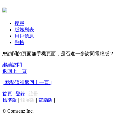
搜尋
版塊列表
用戶信息
熱帖
您訪問的頁面無手機頁面，是否進一步訪問電腦版？
繼續訪問
返回上一頁
[ 點擊這裡返回上一頁 ]
首頁
|
登錄
|
註冊
標準版
|
觸屏版
|
電腦版
|
© Comsenz Inc.