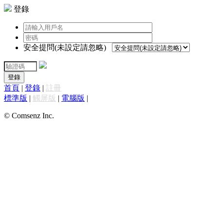
登錄
安全提問(未設定請忽略)
登錄
首頁
|
登錄
|
註冊
標準版
|
觸屏版
|
電腦版
|
© Comsenz Inc.