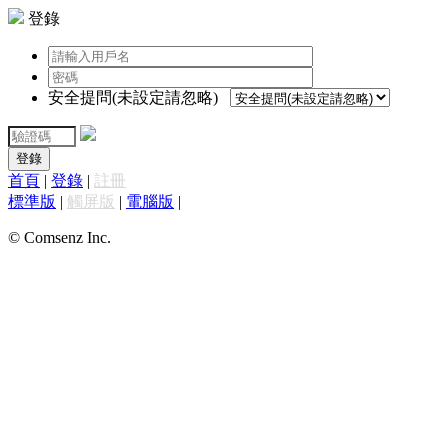
登錄
安全提問(未設定請忽略)
登錄
首頁
|
登錄
|
註冊
標準版
|
觸屏版
|
電腦版
|
© Comsenz Inc.