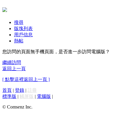
搜尋
版塊列表
用戶信息
熱帖
您訪問的頁面無手機頁面，是否進一步訪問電腦版？
繼續訪問
返回上一頁
[ 點擊這裡返回上一頁 ]
首頁
|
登錄
|
註冊
標準版
|
觸屏版
|
電腦版
|
© Comsenz Inc.