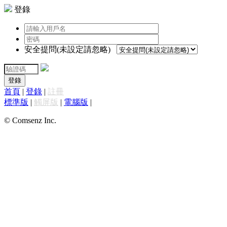
登錄
安全提問(未設定請忽略)
登錄
首頁
|
登錄
|
註冊
標準版
|
觸屏版
|
電腦版
|
© Comsenz Inc.