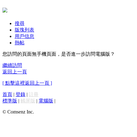
搜尋
版塊列表
用戶信息
熱帖
您訪問的頁面無手機頁面，是否進一步訪問電腦版？
繼續訪問
返回上一頁
[ 點擊這裡返回上一頁 ]
首頁
|
登錄
|
註冊
標準版
|
觸屏版
|
電腦版
|
© Comsenz Inc.