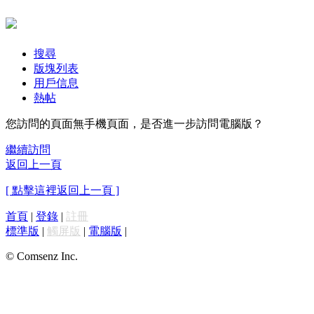
搜尋
版塊列表
用戶信息
熱帖
您訪問的頁面無手機頁面，是否進一步訪問電腦版？
繼續訪問
返回上一頁
[ 點擊這裡返回上一頁 ]
首頁
|
登錄
|
註冊
標準版
|
觸屏版
|
電腦版
|
© Comsenz Inc.