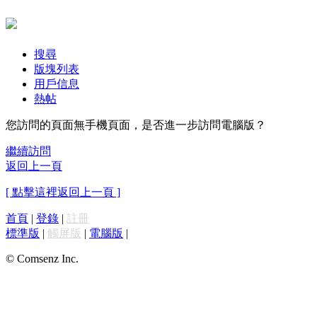
搜尋
版塊列表
用戶信息
熱帖
您訪問的頁面無手機頁面，是否進一步訪問電腦版？
繼續訪問
返回上一頁
[ 點擊這裡返回上一頁 ]
首頁
|
登錄
|
註冊
標準版
|
觸屏版
|
電腦版
|
© Comsenz Inc.