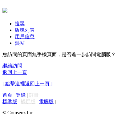
搜尋
版塊列表
用戶信息
熱帖
您訪問的頁面無手機頁面，是否進一步訪問電腦版？
繼續訪問
返回上一頁
[ 點擊這裡返回上一頁 ]
首頁
|
登錄
|
註冊
標準版
|
觸屏版
|
電腦版
|
© Comsenz Inc.