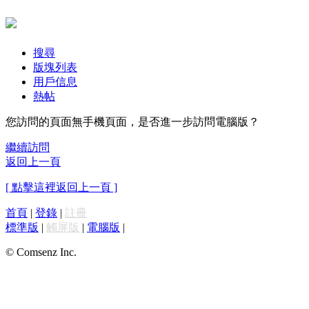
搜尋
版塊列表
用戶信息
熱帖
您訪問的頁面無手機頁面，是否進一步訪問電腦版？
繼續訪問
返回上一頁
[ 點擊這裡返回上一頁 ]
首頁
|
登錄
|
註冊
標準版
|
觸屏版
|
電腦版
|
© Comsenz Inc.