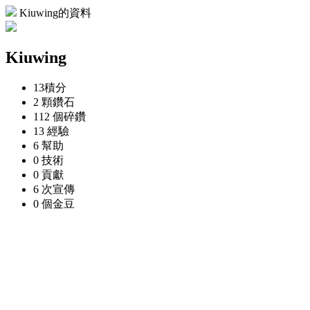
Kiuwing的資料
Kiuwing
13
積分
2 顆
鑽石
112 個
碎鑽
13
經驗
6
幫助
0
技術
0
貢獻
6 次
宣傳
0 個
金豆