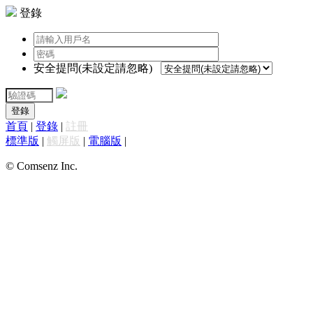
登錄
安全提問(未設定請忽略)
登錄
首頁
|
登錄
|
註冊
標準版
|
觸屏版
|
電腦版
|
© Comsenz Inc.