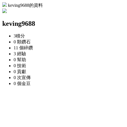
keving9688的資料
keving9688
3
積分
0 顆
鑽石
11 個
碎鑽
3
經驗
0
幫助
0
技術
0
貢獻
0 次
宣傳
0 個
金豆