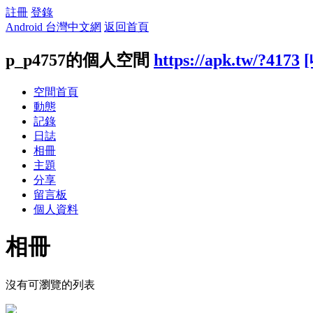
註冊
登錄
Android 台灣中文網
返回首頁
p_p4757的個人空間
https://apk.tw/?4173
空間首頁
動態
記錄
日誌
相冊
主題
分享
留言板
個人資料
相冊
沒有可瀏覽的列表