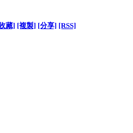
[收藏]
[複製]
[分享]
[RSS]