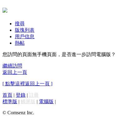
搜尋
版塊列表
用戶信息
熱帖
您訪問的頁面無手機頁面，是否進一步訪問電腦版？
繼續訪問
返回上一頁
[ 點擊這裡返回上一頁 ]
首頁
|
登錄
|
註冊
標準版
|
觸屏版
|
電腦版
|
© Comsenz Inc.