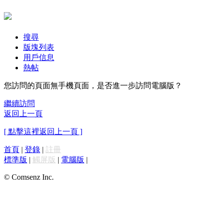
搜尋
版塊列表
用戶信息
熱帖
您訪問的頁面無手機頁面，是否進一步訪問電腦版？
繼續訪問
返回上一頁
[ 點擊這裡返回上一頁 ]
首頁
|
登錄
|
註冊
標準版
|
觸屏版
|
電腦版
|
© Comsenz Inc.