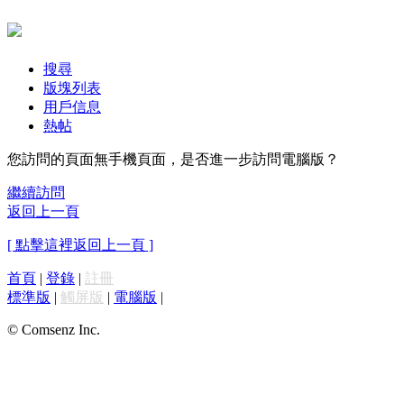
搜尋
版塊列表
用戶信息
熱帖
您訪問的頁面無手機頁面，是否進一步訪問電腦版？
繼續訪問
返回上一頁
[ 點擊這裡返回上一頁 ]
首頁
|
登錄
|
註冊
標準版
|
觸屏版
|
電腦版
|
© Comsenz Inc.