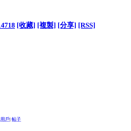
14718
[收藏]
[複製]
[分享]
[RSS]
用戶
|
帖子