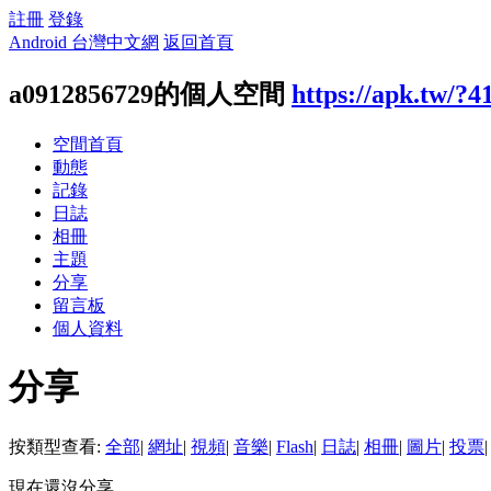
註冊
登錄
Android 台灣中文網
返回首頁
a0912856729的個人空間
https://apk.tw/?4
空間首頁
動態
記錄
日誌
相冊
主題
分享
留言板
個人資料
分享
按類型查看:
全部
|
網址
|
視頻
|
音樂
|
Flash
|
日誌
|
相冊
|
圖片
|
投票
|
現在還沒分享