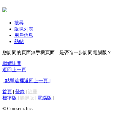
搜尋
版塊列表
用戶信息
熱帖
您訪問的頁面無手機頁面，是否進一步訪問電腦版？
繼續訪問
返回上一頁
[ 點擊這裡返回上一頁 ]
首頁
|
登錄
|
註冊
標準版
|
觸屏版
|
電腦版
|
© Comsenz Inc.