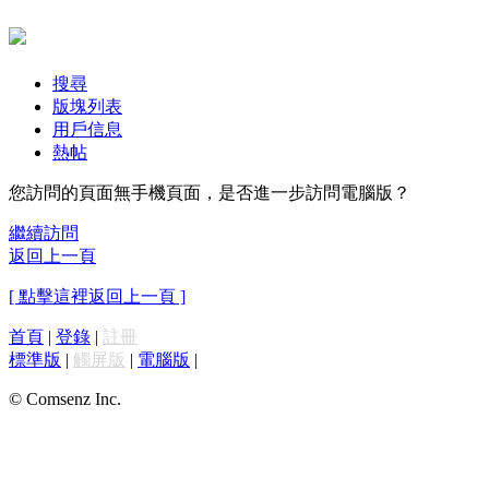
搜尋
版塊列表
用戶信息
熱帖
您訪問的頁面無手機頁面，是否進一步訪問電腦版？
繼續訪問
返回上一頁
[ 點擊這裡返回上一頁 ]
首頁
|
登錄
|
註冊
標準版
|
觸屏版
|
電腦版
|
© Comsenz Inc.