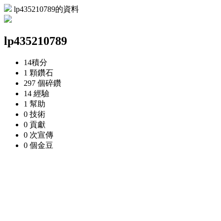
lp435210789的資料
lp435210789
14
積分
1 顆
鑽石
297 個
碎鑽
14
經驗
1
幫助
0
技術
0
貢獻
0 次
宣傳
0 個
金豆