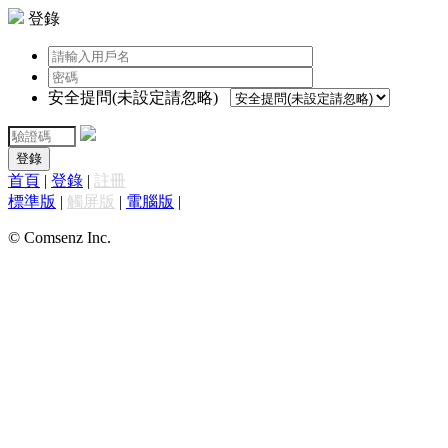
登錄
安全提問(未設定請忽略)
登錄
首頁
|
登錄
|
註冊
標準版
|
觸屏版
|
電腦版
|
© Comsenz Inc.