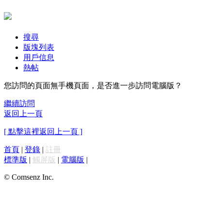
搜尋
版塊列表
用戶信息
熱帖
您訪問的頁面無手機頁面，是否進一步訪問電腦版？
繼續訪問
返回上一頁
[ 點擊這裡返回上一頁 ]
首頁
|
登錄
|
註冊
標準版
|
觸屏版
|
電腦版
|
© Comsenz Inc.