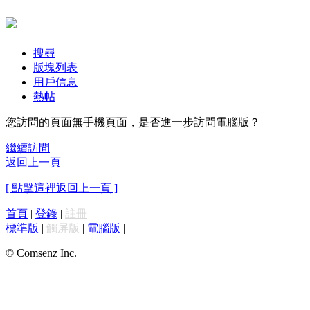
搜尋
版塊列表
用戶信息
熱帖
您訪問的頁面無手機頁面，是否進一步訪問電腦版？
繼續訪問
返回上一頁
[ 點擊這裡返回上一頁 ]
首頁
|
登錄
|
註冊
標準版
|
觸屏版
|
電腦版
|
© Comsenz Inc.